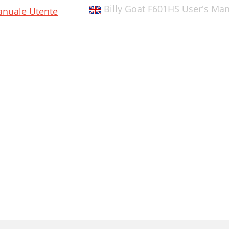
Billy Goat F601HS User's Ma
nuale Utente