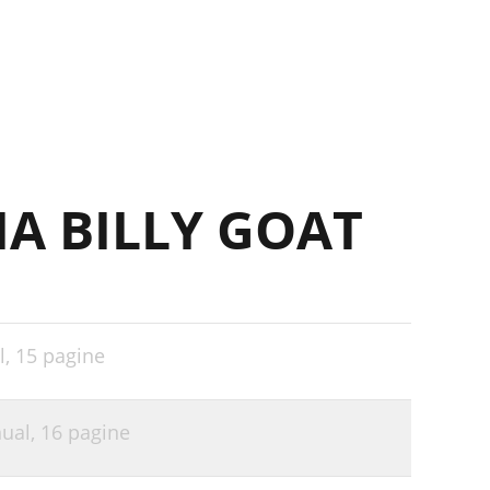
IA BILLY GOAT
l,
15 pagine
nual,
16 pagine