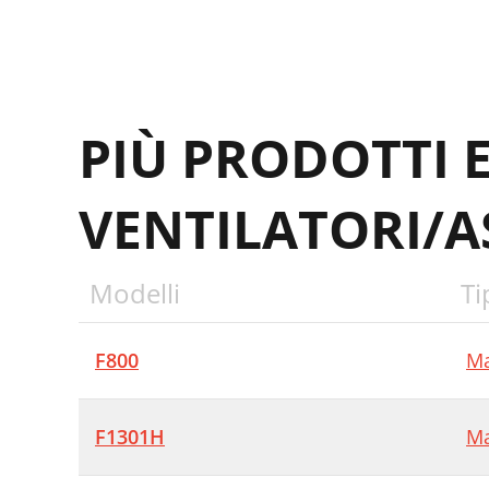
PIÙ PRODOTTI 
VENTILATORI/A
Modelli
Ti
F800
Ma
F1301H
Ma