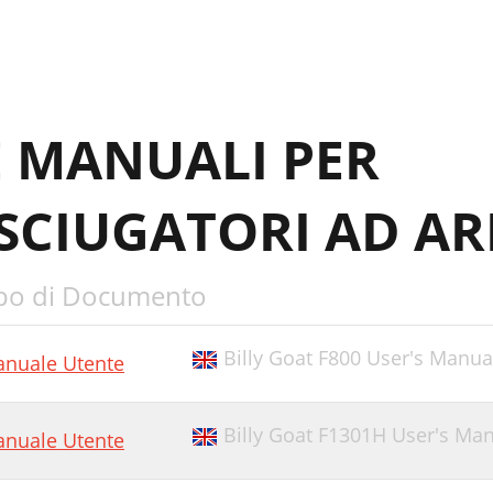
E MANUALI PER
SCIUGATORI AD AR
po di Documento
Billy Goat F800 User's Manua
nuale Utente
Billy Goat F1301H User's Ma
nuale Utente