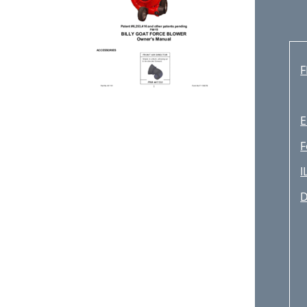
F
E
F
I
D