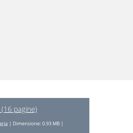
 (16 pagine)
aria
| Dimensione: 0.93 MB |