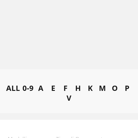
ALL
0-9
A
E
F
H
K
M
O
P
V