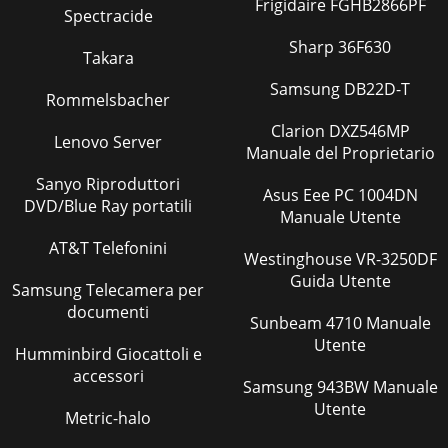
Frigidaire FGHB2866PF
Spectracide
Sharp 36F630
Takara
Samsung DB22D-T
Rommelsbacher
Clarion DXZ546MP
Lenovo Server
Manuale del Proprietario
Sanyo Riproduttori
Asus Eee PC 1004DN
DVD/Blue Ray portatili
Manuale Utente
AT&T Telefonini
Westinghouse VR-3250DF
Guida Utente
Samsung Telecamera per
documenti
Sunbeam 4710 Manuale
Utente
Humminbird Giocattoli e
accessori
Samsung 943BW Manuale
Utente
Metric-halo