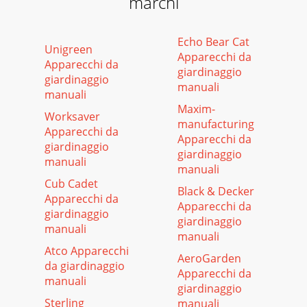
marchi
Echo Bear Cat
Unigreen
Apparecchi da
Apparecchi da
giardinaggio
giardinaggio
manuali
manuali
Maxim-
Worksaver
manufacturing
Apparecchi da
Apparecchi da
giardinaggio
giardinaggio
manuali
manuali
Cub Cadet
Black & Decker
Apparecchi da
Apparecchi da
giardinaggio
giardinaggio
manuali
manuali
Atco Apparecchi
AeroGarden
da giardinaggio
Apparecchi da
manuali
giardinaggio
Sterling
manuali