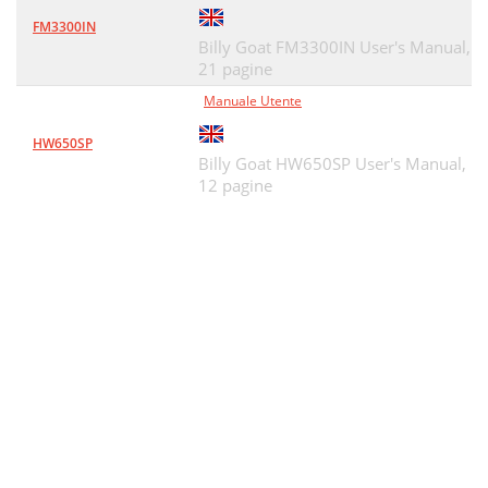
FM3300IN
Billy Goat FM3300IN User's Manual,
21 pagine
Manuale Utente
HW650SP
Billy Goat HW650SP User's Manual,
12 pagine