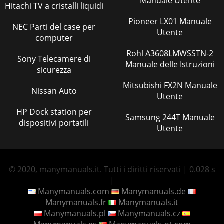
Manuale Utente
Hitachi TV a cristalli liquidi
Pioneer LX01 Manuale
NEC Parti del case per
Utente
computer
Rohl A3608LMWSSTN-2
Sony Telecamere di
Manuale delle Istruzioni
sicurezza
Mitsubishi FX2N Manuale
Nissan Auto
Utente
HP Dock station per
Samsung 244T Manuale
dispositivi portatili
Utente
© 2020, manymanuals.it. Tutti i diritti riservati | 0.028 s
|
Manymanuals.com
Manymanuals.de
Manymanuals.fr
Manymanuals.it
Manymanuals.pl
Manymanuals.cz