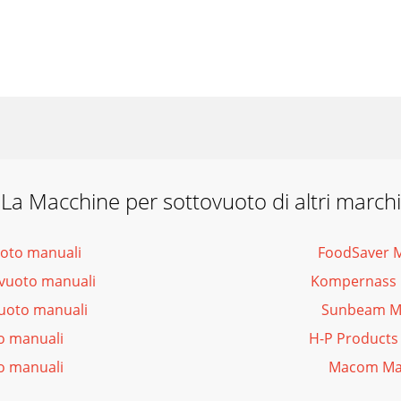
La Macchine per sottovuoto di altri marchi
uoto manuali
FoodSaver M
vuoto manuali
Kompernass M
vuoto manuali
Sunbeam Ma
o manuali
H-P Products
o manuali
Macom Mac