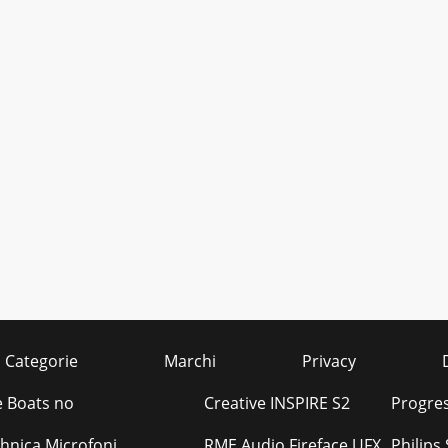
Categorie
Marchi
Privacy
 Boats no
Creative INSPIRE S2
Progres
hnica Microfoni
RME Audio Fireface UFX
Philip