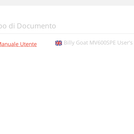
po di Documento
Billy Goat MV600SPE User'
anuale Utente