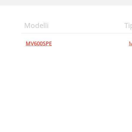
Modelli
Ti
MV600SPE
M