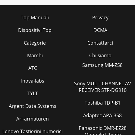
Top Manuali
Privacy
Dispositivi Top
DCMA
Categorie
Contattarci
Marchi
Chi siamo
Samsung MM-ZS8
ATC
Inova-labs
Sony MULTI CHANNEL AV
RECEIVER STR-DG910
TYLT
Toshiba TDP-B1
Argent Data Systems
Adaptec APA-358
Ari-armaturen
Panasonic DMR-EZ28
Lenovo Tastierini numerici
Manuale Utente