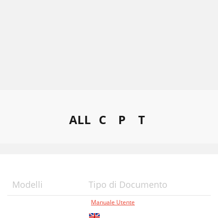
ALL
C
P
T
Modelli
Tipo di Documento
Manuale Utente