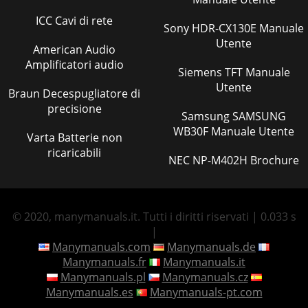
ICC Cavi di rete
Sony HDR-CX130E Manuale
Utente
American Audio
Amplificatori audio
Siemens TFT Manuale
Utente
Braun Decespugliatore di
precisione
Samsung SAMSUNG
WB30F Manuale Utente
Varta Batterie non
ricaricabili
NEC NP-M402H Brochure
© 2020, manymanuals.it. Tutti i diritti riservati | 0.033 s
|
Manymanuals.com
Manymanuals.de
Manymanuals.fr
Manymanuals.it
Manymanuals.pl
Manymanuals.cz
Manymanuals.es
Manymanuals-pt.com