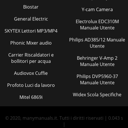
Biostar
Y-cam Camera
General Electric
Electrolux EDC310M
Manuale Utente
SKYTEX Lettori MP3/MP4
Philips AD385/12 Manuale
Phonic Mixer audio
Utente
Carrier Riscaldatori e
Behringer V-Amp 2
bollitori per acqua
Manuale Utente
Audiovox Cuffie
Philips DVP5960-37
Manuale Utente
Profoto Luci da lavoro
Widex Scola Specifiche
Mitel 6869i
© 2020, manymanuals.it. Tutti i diritti riservati | 0.043 s
|