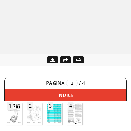
PAGINA
/
4
INDICE
1
2
3
4