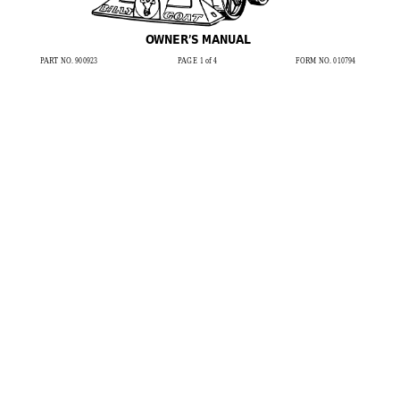
OWNER’S MANUAL
P
AR
T NO. 900923
P
AGE  1 of 4
FORM NO. 010794