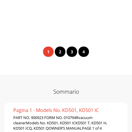
1
2
3
4
Sommario
Pagina 1 - Models No. KD501, KD501 IC
PART NO. 900923 FORM NO. 010794Rvacuum
cleanerModels No. KD501, KD501 ICKD501 T, KD501 H,
KD501 ICQ, KD501 QOWNER’S MANUALPAGE 1 of 4