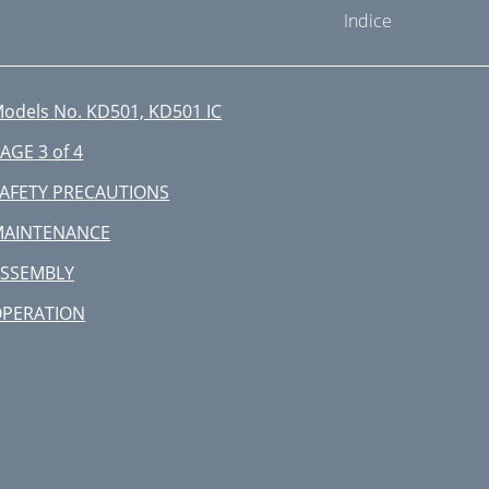
Indice
odels No. KD501, KD501 IC
AGE 3 of 4
AFETY PRECAUTIONS
MAINTENANCE
SSEMBLY
OPERATION