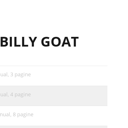
 BILLY GOAT
nual,
3 pagine
nual,
4 pagine
anual,
8 pagine