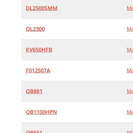
DL2500SMM
Ma
QL2300
Ma
KV650HFB
Ma
F012507A
Ma
QB881
Ma
QB1100HPN
Ma
QB551
Ma