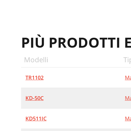
PIÙ PRODOTTI 
Modelli
Ti
TR1102
Ma
KD-50C
Ma
KD511IC
Ma