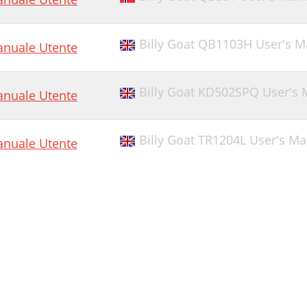
Billy Goat QB1103H User's M
nuale Utente
Billy Goat KD502SPQ User's
nuale Utente
Billy Goat TR1204L User's M
nuale Utente