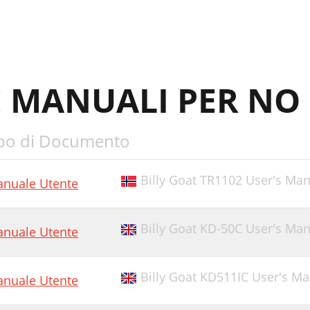
E MANUALI PER NO
po di Documento
Billy Goat TR1102 User's Ma
nuale Utente
Billy Goat KD-50C User's Ma
nuale Utente
Billy Goat KD511IC User's M
nuale Utente