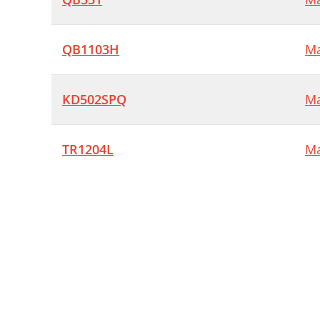
QB1103H
Ma
KD502SPQ
Ma
TR1204L
Ma