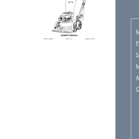
M
P
S
A