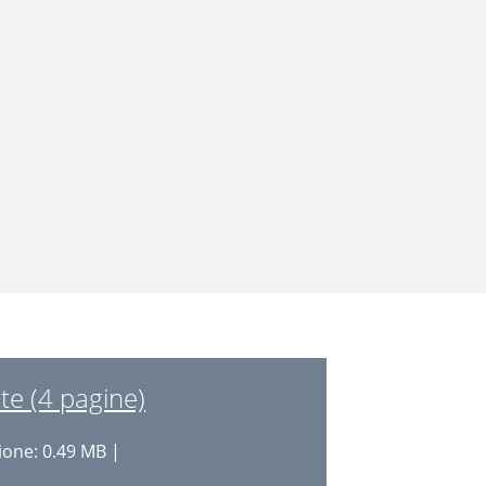
te (4 pagine)
one: 0.49 MB |