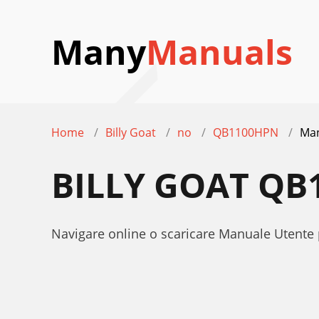
Many
Manuals
Home
Billy Goat
no
QB1100HPN
Man
BILLY GOAT Q
Navigare online o scaricare Manuale Utent