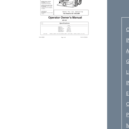
O
I
A
G
L
I
E
O