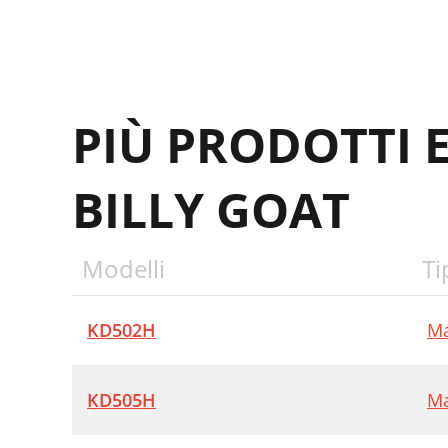
PIÙ PRODOTTI 
BILLY GOAT
Modelli
Ti
KD502H
Ma
KD505H
Ma