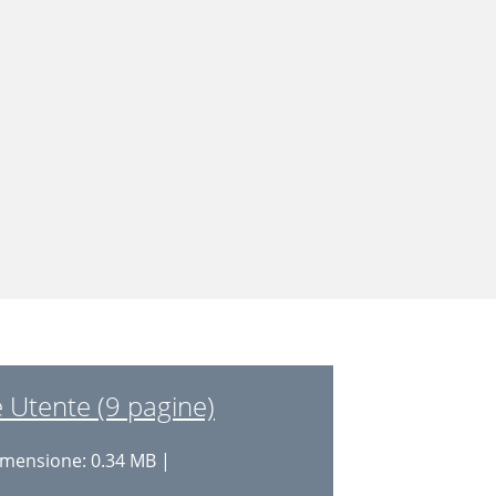
Utente (9 pagine)
mensione: 0.34 MB |