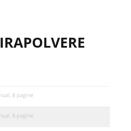
PIRAPOLVERE
nual,
8 pagine
nual,
8 pagine