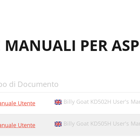
E MANUALI PER AS
po di Documento
Billy Goat KD502H User's Ma
nuale Utente
Billy Goat KD505H User's Ma
nuale Utente