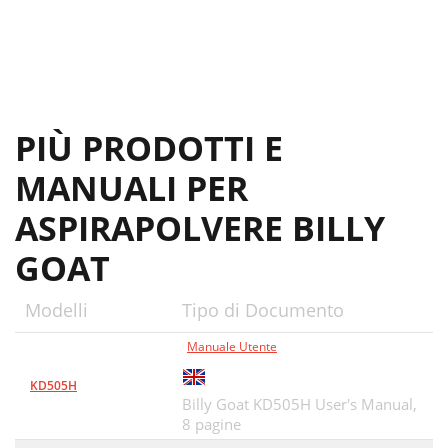
PIÙ PRODOTTI E
MANUALI PER
ASPIRAPOLVERE BILLY
GOAT
Modelli
Tipo di Documento
Manuale Utente
KD505H
Billy Goat KD505H User's Manual,
8 pagine