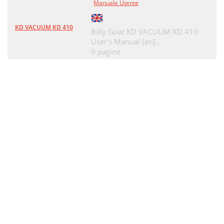
Manuale Utente
KD VACUUM KD 410
Billy Goat KD VACUUM KD 410
User's Manual [en] ,
9 pagine