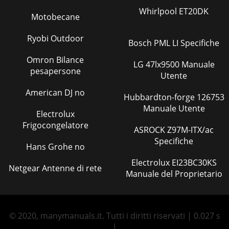
Whirlpool ET20DK
Motobecane
Ryobi Outdoor
Bosch PML LI Specifiche
Omron Bilance
LG 47lx9500 Manuale
pesapersone
Utente
American DJ no
Hubbardton-forge 126753
Manuale Utente
Electrolux
Frigocongelatore
ASROCK Z97M-ITX/ac
Specifiche
Hans Grohe no
Electrolux EI23BC30KS
Netgear Antenne di rete
Manuale del Proprietario
© 2020, manymanuals.it. Tutti i diritti riservati | 0.027 s
|