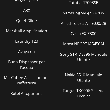
Regency Fan
Futaba R7008SB
ARX
Samsung SM-J730F/DS
Quiet Glide
Allied Telesis AT-9000/28
Marshall Amplification
Casio EX-Z800
Laundry 123
Moxa NPORT IA5450AI
Avaya no
Sony STR-DE595 Manuale
Utente
Bunn Dispenser per
l’acqua
Nokia 5510 Manuale
Mr. Coffee Accessori per
Utente
caffettiera
Targus TKC006 Scheda
Rotel Altoparlanti
Tecnica