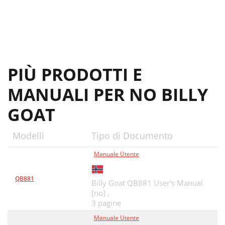
Hood Assembly
26
Rear Axle Assembly
28
Figure 2
28
PIÙ PRODOTTI E
MANUALI PER NO BILLY
GOAT
Modelli
Tipo di Documento
Manuale Utente
QB881
Billy Goat QB881 User's Manual
[no] ,
3 pagine
Manuale Utente