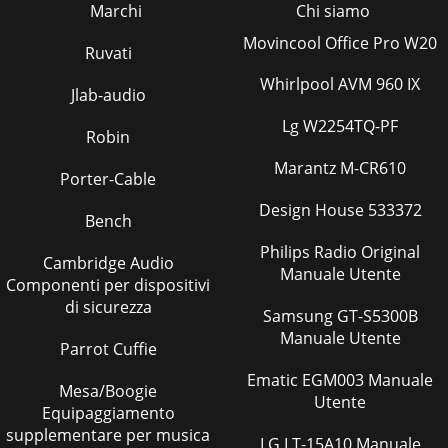
Marchi
Chi siamo
Movincool Office Pro W20
Ruvati
Whirlpool AVM 960 IX
Jlab-audio
Lg W2254TQ-PF
Robin
Marantz M-CR610
Porter-Cable
Design House 533372
Bench
Philips Radio Original
Cambridge Audio
Manuale Utente
Componenti per dispositivi
di sicurezza
Samsung GT-S5300B
Manuale Utente
Parrot Cuffie
Ematic EGM003 Manuale
Mesa/Boogie
Utente
Equipaggiamento
supplementare per musica
LG LT-15A10 Manuale