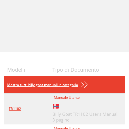
Modelli
Tipo di Documento
Mostra tutti billy-goat manuali in categoria
Manuale Utente
TR1102
Billy Goat TR1102 User's Manual,
3 pagine
Manuale Utente