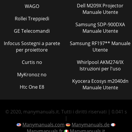
Dell M209X Projector
WAGO
Manuale Utente
Rollei Treppiedi
Samsung SDP-900DXA
GE Telecomandi
Manuale Utente
Infocus Sostegni a parete
Samsung RF197** Manuale
per proiettore
Utente
Curtis no
Whirlpool AKM274/IX
Istruzioni per l'uso
MyKronoz no
Kyocera Ecosys m2040dn
Htc One E8
Manuale Utente
© 2020, manymanuals.it. Tutti i diritti riservati | 0.041 s
|
Manymanuals.com
Manymanuals.de
Manymanuals.fr
Manymanuals.it